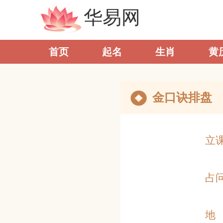
华易网
首页
起名
生肖
黄
金口诀排盘
立
占
地