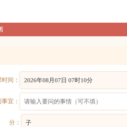
历
课时间：
问事宜：
分：