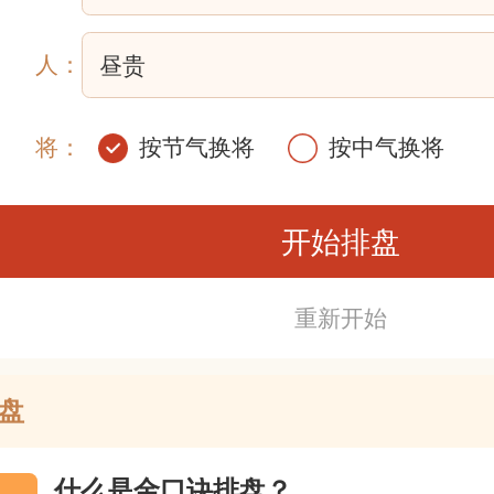
人：
将：
按节气换将
按中气换将
重新开始
盘
什么是金口诀排盘？