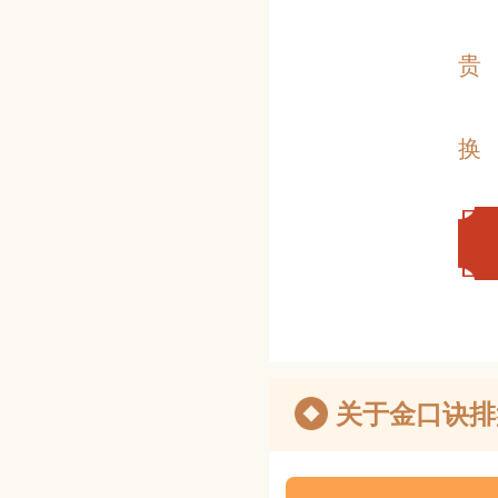
贵
换
关于金口诀排